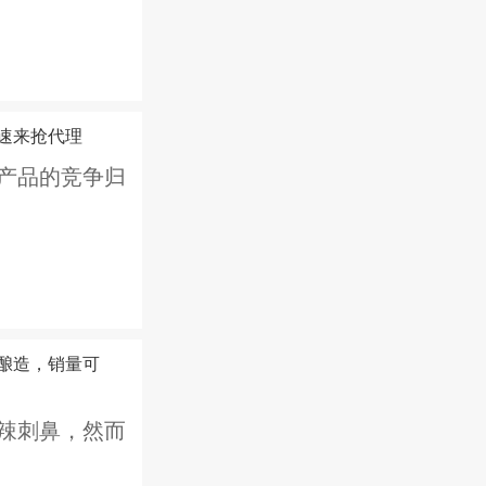
速来抢代理
产品的竞争归
酿造，销量可
辣刺鼻，然而