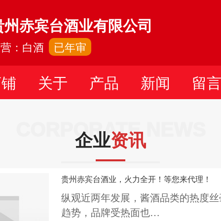
贵州赤宾台酒业有限公司
主营：白酒
已年审
店铺
关于
产品
新闻
留
CORPORATE NEWS
企业
资讯
贵州赤宾台酒业，火力全开！等您来代理！
纵观近两年发展，酱酒品类的热度丝
趋势，品牌受热面也…