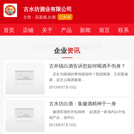
古水坊酒业有限公司
主营：高梁酒,白酒
已年审
首页
店铺
关于
产品
新闻
留言
联系
CORPORATE NEWS
企业
资讯
古井镇白酒告诉您如何喝酒不伤身？
还在为喝酒的事情烦恼吗？既想喝酒，又想要健
康，该怎么喝酒健康…
2013年07月10日
古水坊白酒：集徽酒精神于一身
徽酒军团的开拓精神 皖酒是一家省内以中低
端产品，省外以…
2013年07月10日