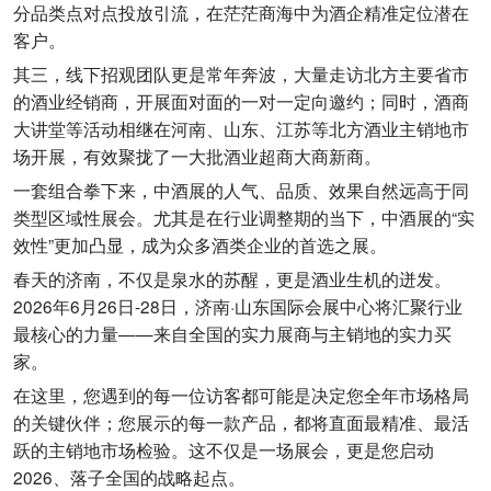
分品类点对点投放引流，在茫茫商海中为酒企精准定位潜在
客户。
其三，线下招观团队更是常年奔波，大量走访北方主要省市
的酒业经销商，开展面对面的一对一定向邀约；同时，酒商
大讲堂等活动相继在河南、山东、江苏等北方酒业主销地市
场开展，有效聚拢了一大批酒业超商大商新商。
一套组合拳下来，中酒展的人气、品质、效果自然远高于同
类型区域性展会。尤其是在行业调整期的当下，中酒展的“实
效性”更加凸显，成为众多酒类企业的首选之展。
春天的济南，不仅是泉水的苏醒，更是酒业生机的迸发。
2026年6月26日-28日，济南·山东国际会展中心将汇聚行业
最核心的力量——来自全国的实力展商与主销地的实力买
家。
在这里，您遇到的每一位访客都可能是决定您全年市场格局
的关键伙伴；您展示的每一款产品，都将直面最精准、最活
跃的主销地市场检验。这不仅是一场展会，更是您启动
2026、落子全国的战略起点。