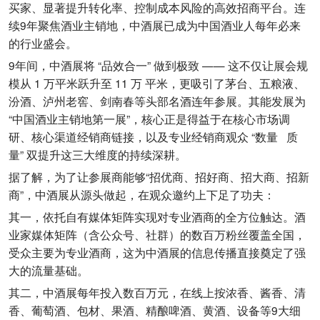
买家、显著提升转化率、控制成本风险的高效招商平台。连
续9年聚焦酒业主销地，中酒展已成为中国酒业人每年必来
的行业盛会。
9年间，中酒展将 “品效合一” 做到极致 —— 这不仅让展会规
模从 1 万平米跃升至 11 万 平米，更吸引了茅台、五粮液、
汾酒、泸州老窖、剑南春等头部名酒连年参展。其能发展为
“中国酒业主销地第一展”，核心正是得益于在核心市场调
研、核心渠道经销商链接，以及专业经销商观众 “数量 质
量” 双提升这三大维度的持续深耕。
据了解，为了让参展商能够“招优商、招好商、招大商、招新
商”，中酒展从源头做起，在观众邀约上下足了功夫：
其一，依托自有媒体矩阵实现对专业酒商的全方位触达。酒
业家媒体矩阵（含公众号、社群）的数百万粉丝覆盖全国，
受众主要为专业酒商，这为中酒展的信息传播直接奠定了强
大的流量基础。
其二，中酒展每年投入数百万元，在线上按浓香、酱香、清
香、葡萄酒、包材、果酒、精酿啤酒、黄酒、设备等9大细